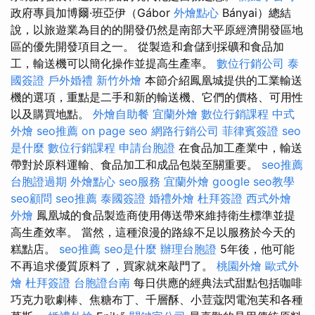
政府專員加博爾·班亞伊（Gábor
外燴點心
Bányai）總結
說，以旅遊業為目的的開發仍然是南部大平原經濟開發區地
區的優先開發項目之一。 從製造和倉儲到採礦和食品加
工，輸送機可以簡化操作並提高生產率。
數位行銷公司
泰
國簽證
戶外婚禮
新竹外燴
本節介紹鳳凰城提供的工業輸送
機的選項，重點是二手和新的輸送機、它們的價格、可用性
以及購買地點。
外燴自助餐
宜蘭外燴
數位行銷課程
中式
外燴
seo推薦
on page seo
網路行銷公司
菲律賓簽證
seo
是什麼
數位行銷課程
申請台胞證
在食品加工產業中，輸送
帶對於原料運輸、食品加工和成品包裝至關重要。
seo推薦
台胞證過期
外燴點心
seo服務
宜蘭外燴
google seo教學
seo顧問
seo推薦
泰國簽證
婚禮外燴
杜拜簽證
西式外燴
外燴
鳳凰城的食品製造商使用傳送帶來維持衛生標準並提
高生產效率。 當然，這種浪漫的路線不足以服務於今天的
糕點店。
seo推薦
seo是什麼
辦理台胞證
5年後，他可能
不再追求優質原料了，買家就來敲門了。
桃園外燴
歐式外
燴
杜拜簽證
台胞證台南
每日供應的經典法式甜點包括咖啡
巧克力歌劇棒、焦糖布丁、千層酥、小荳蔻閃電泡芙和各種