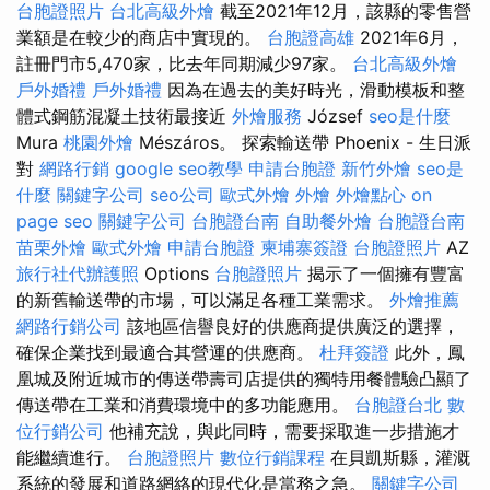
台胞證照片
台北高級外燴
截至2021年12月，該縣的零售營
業額是在較少的商店中實現的。
台胞證高雄
2021年6月，
註冊門市5,470家，比去年同期減少97家。
台北高級外燴
戶外婚禮
戶外婚禮
因為在過去的美好時光，滑動模板和整
體式鋼筋混凝土技術最接近
外燴服務
József
seo是什麼
Mura
桃園外燴
Mészáros。 探索輸送帶 Phoenix - 生日派
對
網路行銷
google seo教學
申請台胞證
新竹外燴
seo是
什麼
關鍵字公司
seo公司
歐式外燴
外燴
外燴點心
on
page seo
關鍵字公司
台胞證台南
自助餐外燴
台胞證台南
苗栗外燴
歐式外燴
申請台胞證
柬埔寨簽證
台胞證照片
AZ
旅行社代辦護照
Options
台胞證照片
揭示了一個擁有豐富
的新舊輸送帶的市場，可以滿足各種工業需求。
外燴推薦
網路行銷公司
該地區信譽良好的供應商提供廣泛的選擇，
確保企業找到最適合其營運的供應商。
杜拜簽證
此外，鳳
凰城及附近城市的傳送帶壽司店提供的獨特用餐體驗凸顯了
傳送帶在工業和消費環境中的多功能應用。
台胞證台北
數
位行銷公司
他補充說，與此同時，需要採取進一步措施才
能繼續進行。
台胞證照片
數位行銷課程
在貝凱斯縣，灌溉
系統的發展和道路網絡的現代化是當務之急。
關鍵字公司