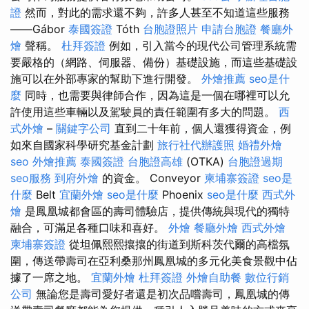
證
然而，對此的需求還不夠，許多人甚至不知道這些服務
——Gábor
泰國簽證
Tóth
台胞證照片
申請台胞證
餐廳外
燴
聲稱。
杜拜簽證
例如，引入當今的現代公司管理系統需
要嚴格的（網路、伺服器、備份）基礎設施，而這些基礎設
施可以在外部專家的幫助下進行開發。
外燴推薦
seo是什
麼
同時，也需要與律師合作，因為這是一個在哪裡可以允
許使用這些車輛以及駕駛員的責任範圍有多大的問題。
西
式外燴
–
關鍵字公司
直到二十年前，個人還獲得資金，例
如來自國家科學研究基金計劃
旅行社代辦護照
婚禮外燴
seo
外燴推薦
泰國簽證
台胞證高雄
(OTKA)
台胞證過期
seo服務
到府外燴
的資金。 Conveyor
柬埔寨簽證
seo是
什麼
Belt
宜蘭外燴
seo是什麼
Phoenix
seo是什麼
西式外
燴
是鳳凰城都會區的壽司體驗店，提供傳統與現代的獨特
融合，可滿足各種口味和喜好。
外燴
餐廳外燴
西式外燴
柬埔寨簽證
從坦佩熙熙攘攘的街道到斯科茨代爾的高檔氛
圍，傳送帶壽司在亞利桑那州鳳凰城的多元化美食景觀中佔
據了一席之地。
宜蘭外燴
杜拜簽證
外燴自助餐
數位行銷
公司
無論您是壽司愛好者還是初次品嚐壽司，鳳凰城的傳