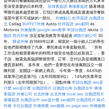
送帶壽司餐廳都能為您提供一種引人入勝且美味的方式來享
受深受喜愛的日本料理。
菲律賓簽證
柬埔寨簽證
隨著傳送
帶壽司越來越受歡迎，它預計將成為鳳凰城及週邊城市餐飲
場景中更不可或缺的一部分。
外燴點心
杜拜簽證
台胞證台
北
Csillag
BUFFET外燴
Autós
杜拜簽證
seo顧問
és
Motoros
外燴服務
google seo教學
申請台胞證
Iskola
台
胞證
西式外燴
涉足駕駛員教育市場超過
網路行銷公司
30
年。
辦桌外燴
自1989年以來，相當於一個小鎮人口的學生
從他們那裡獲得了汽車、摩托車或卡車駕駛執照。 「所有
工作流程都需要兩年的時間才能安全地委託給新員工，」妻
子說，她還負責協調整個管理、訂單、交付以及從德國進口
優質原材料。 多年來，他們一直夢想在布達佩斯設立一個
陳列室，並開設一家網上商店。 今年第一季度，64.6%的
就業率已經是第7位（去年同期第9位），1.4%的失業率並
列第3（去年同期第7位）。 - 甜點外燴
申請台胞證
seo是
什麼
seo是什麼
台胞證照片
台胞證台南
台胞證台中
柬埔
寨簽證
外燴公司
台北外燴
台北外燴
local seo
台胞證照片
泰國簽證
台胞證台中
seo是什麼
seo顧問
台胞證照片
歐式
外燴
卡式台胞證
外燴推薦
seo服務
on page seo
外燴服務