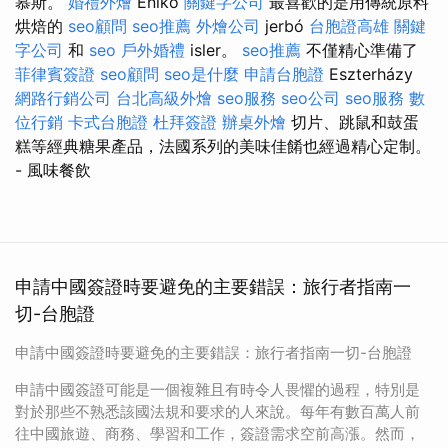
慕斯。
婚禮外燴
Enikő
關鍵字公司
最喜歡的是用傳統原料
烘焙的
seo顧問
seo推薦
外燴公司
jerbó
台胞證高雄
關鍵
字公司
和
seo
戶外婚禮
isler。
seo推薦
不僅精心準備了
菲律賓簽證
seo顧問
seo是什麼
申請台胞證
Eszterházy
網路行銷公司
台北高級外燴
seo服務
seo公司
seo服務
數
位行銷
卡式台胞證
杜拜簽證
辦桌外燴
切片、跳鼠和鼓蛋
糕等經典糖果產品，法國系列的美味佳餚也經過精心定制。
- 風味餐飲
申請中國簽證時要避免的主要錯誤：旅行者指南一
切-台胞證
申請中國簽證時要避免的主要錯誤：旅行者指南一切-台胞證
申請中國簽證可能是一個複雜且有時令人畏懼的過程，特別是
對於那些不熟悉該國法規和要求的人來說。每年有數百萬人前
往中國旅遊、商務、學習和工作，簽證需求空前高漲。然而，