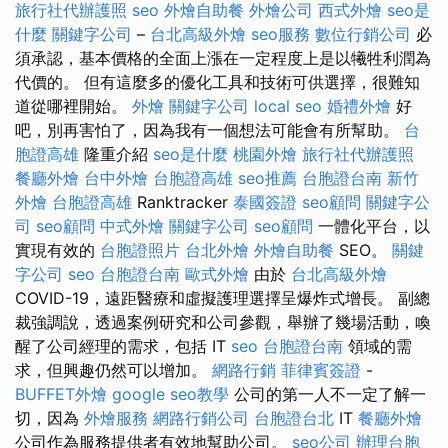
旅行社代辦護照
seo
外燴自助餐
外燴公司
西式外燴
seo是
什麼
關鍵字公司
–
台北高級外燴
seo服務
數位行銷公司
必
須承認，基本價格的全面上漲在一定程度上是以犧牲利潤為
代價的。 但有這麼多的優化工具和技術可供選擇，很難知
道從哪裡開始。
外燴
關鍵字公司
local seo
婚禮外燴
好
吧，別再害怕了，因為我有一個想法可能會有所幫助。
台
胞證高雄
隆重介紹
seo是什麼
桃園外燴
旅行社代辦護照
餐廳外燴
台中外燴
台胞證高雄
seo推薦
台胞證台南
新竹
外燴
台胞證高雄
Ranktracker
泰國簽證
seo顧問
關鍵字公
司
seo顧問
中式外燴
關鍵字公司
seo顧問
一體化平台，以
實現有效的
台胞證照片
台北外燴
外燴自助餐
SEO。
關鍵
字公司
seo
台胞證台南
歐式外燴
由於
台北高級外燴
COVID-19，遠距醫療和虛擬護理選擇呈爆炸式增長。 副總
裁強調說，透過案例研究和公司參觀，舉辦了幾場活動，喚
醒了公司經理的需求，包括 IT
seo
台胞證台南
領域的需
求，但興趣仍然可以增加。
網路行銷
菲律賓簽證
-
BUFFET外燴
google seo教學
公司的第一人不一定了解一
切，因為
外燴服務
網路行銷公司
台胞證台北
IT
餐廳外燴
公司作為服務提供者有效地幫助公司。
seo公司
辦理台胞