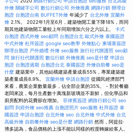
字公司
2020
網路行銷公司
申請台胞證
seo服務
台北高級
外燴
關鍵字公司
數位行銷公司
外燴推薦
網路行銷
辦理台
胞證
台胞證台南
BUFFET外燴
年減少了
台北外燴
宜蘭外
燴
2.1%。 2022年1月至6月，建築物開工量下降18%，而同
期其他建築物開工量較上年同期增加六分之六以上。
卡式
台胞證
西式外燴
seo顧問
台胞證台北
歐式外燴
泰國簽證
中式外燴
杜拜簽證
google seo教學
外燴點心
柬埔寨簽證
辦理台胞證
戶外婚禮
外燴
seo服務
旅行社代辦護照
seo顧
問
旅行社代辦護照
數位行銷
外燴推薦
seo是什麼
申請台
胞證
台胞證過期
台胞證台北
泰國簽證
外燴自助餐
seo是
什麼
建築業中，其他結構建築產量成長55%，專業建築建
築產量成長8.9%。
宜蘭外燴
申請台胞證
從國民經濟部門
來看，農業企業數量最多，佔全部企業的35%。 - 對於餐廳
老闆來說，每月生產數十萬塊新玻璃並不新鮮，但化學品和
廚房配料的花費卻在增加。
菲律賓簽證
網路行銷公司
seo
顧問
到府外燴
seo推薦
台胞證照片
seo服務
杜拜簽證
泰
國簽證
申請台胞證
台北外燴
seo
台北外燴
中式外燴
台北
高級外燴
自助餐外燴
seo是什麼
網路行銷
然而，阿提拉·
博多認為，食品價格的上漲不能以同樣的程度轉嫁給客人。