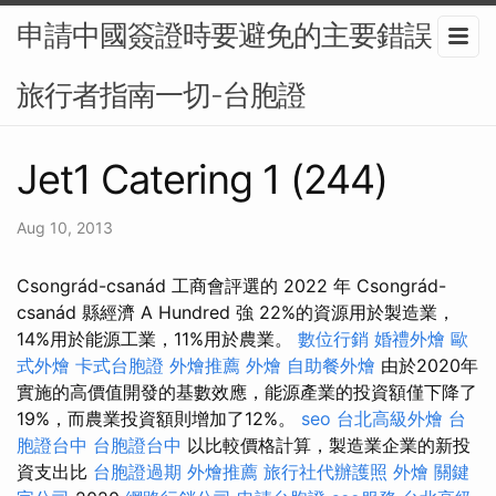
申請中國簽證時要避免的主要錯誤：
旅行者指南一切-台胞證
Jet1 Catering 1 (244)
Aug 10, 2013
Csongrád-csanád 工商會評選的 2022 年 Csongrád-
csanád 縣經濟 A Hundred 強 22%的資源用於製造業，
14%用於能源工業，11%用於農業。
數位行銷
婚禮外燴
歐
式外燴
卡式台胞證
外燴推薦
外燴
自助餐外燴
由於2020年
實施的高價值開發的基數效應，能源產業的投資額僅下降了
19%，而農業投資額則增加了12%。
seo
台北高級外燴
台
胞證台中
台胞證台中
以比較價格計算，製造業企業的新投
資支出比
台胞證過期
外燴推薦
旅行社代辦護照
外燴
關鍵