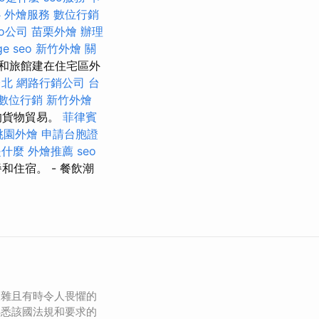
心
外燴服務
數位行銷
eo公司
苗栗外燴
辦理
ge seo
新竹外燴
關
和旅館建在住宅區外
台北
網路行銷公司
台
數位行銷
新竹外燴
的貨物貿易。
菲律賓
桃園外燴
申請台胞證
是什麼
外燴推薦
seo
餐和住宿。
- 餐飲潮
複雜且有時令人畏懼的
熟悉該國法規和要求的