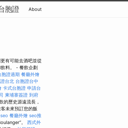
台胞證
About
他們更有可能去酒吧並從
料。 - 餐飲企劃
台胞證過期
餐廳外燴
胞證台北
台胞證台中
燴
卡式台胞證
申請台
公司
柬埔寨簽證
到府
飲的歷史源遠流長，
旅客未來預訂您的飯
seo
餐廳外燴
seo推
langer”。
西式外