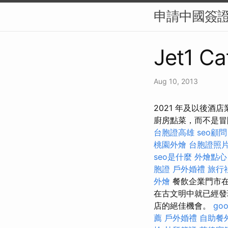
申請中國簽
Jet1 Ca
Aug 10, 2013
2021 年及以後酒
廚房點菜，而不是冒
台胞證高雄
seo顧問
桃園外燴
台胞證照
seo是什麼
外燴點心
胞證
戶外婚禮
旅行
外燴
餐飲企業門市
在古文明中就已經發
店的絕佳機會。
go
薦
戶外婚禮
自助餐