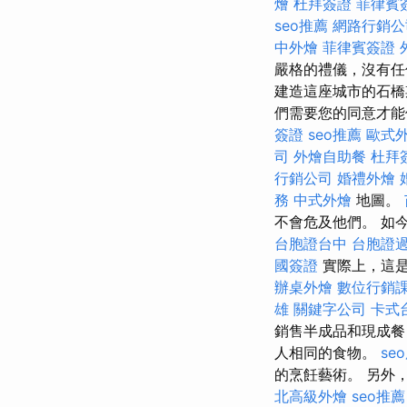
燴
杜拜簽證
菲律賓
seo推薦
網路行銷公
中外燴
菲律賓簽證
嚴格的禮儀，沒有任
建造這座城市的石橋
們需要您的同意才能使
簽證
seo推薦
歐式
司
外燴自助餐
杜拜
行銷公司
婚禮外燴
務
中式外燴
地圖。
不會危及他們。 如
台胞證台中
台胞證
國簽證
實際上，這
辦桌外燴
數位行銷
雄
關鍵字公司
卡式
銷售半成品和現成
人相同的食物。
se
的烹飪藝術。 另外
北高級外燴
seo推薦