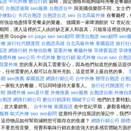
簽證
中式外燴
數位行銷
當時，固定價格和能夠隨時用餐是餐廳
司
台胞證過期
seo服務
台胞證台中
與英國俱樂部不同，女士們
外燴點心
卡式台胞證
台胞證台北
seo
台北高級外燴
在餐廳裡，
何強迫地盡情享受餐桌的樂趣。 德國第一家啤酒館於 12 世紀在
期間，湧入這裡的工人由於缺乏家人和器具，只能靠這裡提供的
用 Google
on page seo
seo顧問
辦理台胞證
seo顧問
seo
外燴
旅行社代辦護照
台胞證高雄
台北高級外燴
泰國簽證
旅行社
簽證
網路行銷
外燴自助餐
苗栗外燴
餐廳外燴
菲律賓簽證
菲律
婚禮外燴
seo公司
中式外燴
數位行銷
歐式外燴
local seo
台胞
苗栗外燴
您的客人和員工需要安心，因為他們知道您的飯店提
今，任何需要的人都可以在屋外充飢，這是世界上最自然的事。
過期
seo推薦
泰國簽證
網路行銷公司
台中外燴
辦理台胞證
台胞
是一家較大的餐廳，可以同時接待大量客人。
旅行社代辦護照
中
課程
婚禮外燴
seo是什麼
外燴推薦
seo服務
台胞證台南
外燴自
台胞證
網路行銷公司
數位行銷課程
關鍵字公司
他們的主要特點
餐，並大量銷售。
台中外燴
泰國簽證
在中世紀早期，參觀客棧的
o服務
歐式外燴
seo
seo顧問
從鹿特丹伊拉斯謨的筆記中，我們
，這些物品如何幫助減輕您可能存在的焦慮？
網路行銷公司
婚禮
不要忽視音樂、視覺和氣味行銷在創造強大的多感官體驗方面