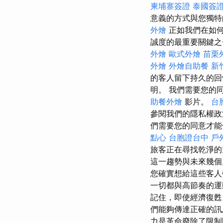
柬埔寨簽證
泰國簽
意義的方式與您獨
外燴
正如我們在如何
誠度的最重要關鍵
外燴
歐式外燴
苗栗
外燴
外燴自助餐
新
的客人留下持久的
明。 我們需要您的
助餐外燴
影片。
台
參閱我們的隱私權
們需要您的同意才
點心
台胞證台中
戶
旅客正在尋找乾淨
這一趨勢與未來幾個
您確實想給這些客人
一切都與高節奏的運
記住，即使經濟復甦
們能夠傳達正確的訊
力是革命廢除了限