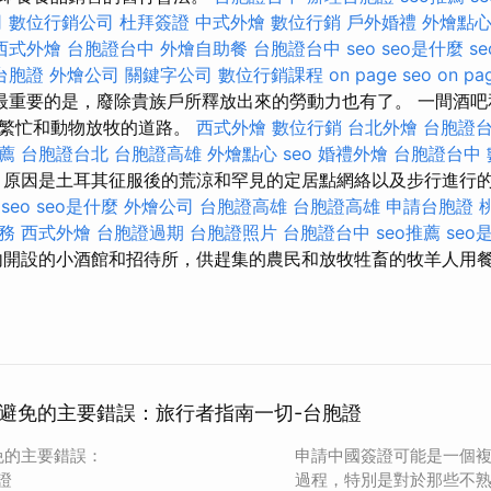
司
數位行銷公司
杜拜簽證
中式外燴
數位行銷
戶外婚禮
外燴點
西式外燴
台胞證台中
外燴自助餐
台胞證台中
seo
seo是什麼
s
台胞證
外燴公司
關鍵字公司
數位行銷課程
on page seo
on pa
最重要的是，廢除貴族戶所釋放出來的勞動力也有了。 一間酒吧
通繁忙和動物放牧的道路。
西式外燴
數位行銷
台北外燴
台胞證
推薦
台胞證台北
台胞證高雄
外燴點心
seo
婚禮外燴
台胞證台中
原因是土耳其征服後的荒涼和罕見的定居點網絡以及步行進行
 seo
seo是什麼
外燴公司
台胞證高雄
台胞證高雄
申請台胞證
服務
西式外燴
台胞證過期
台胞證照片
台胞證台中
seo推薦
seo
開設的小酒館和招待所，供趕集的農民和放牧牲畜的牧羊人用
避免的主要錯誤：旅行者指南一切-台胞證
免的主要錯誤：
申請中國簽證可能是一個
證
過程，特別是對於那些不