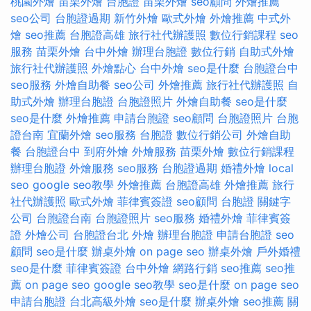
桃園外燴
苗栗外燴
台胞證
苗栗外燴
seo顧問
外燴推薦
seo公司
台胞證過期
新竹外燴
歐式外燴
外燴推薦
中式外
燴
seo推薦
台胞證高雄
旅行社代辦護照
數位行銷課程
seo
服務
苗栗外燴
台中外燴
辦理台胞證
數位行銷
自助式外燴
旅行社代辦護照
外燴點心
台中外燴
seo是什麼
台胞證台中
seo服務
外燴自助餐
seo公司
外燴推薦
旅行社代辦護照
自
助式外燴
辦理台胞證
台胞證照片
外燴自助餐
seo是什麼
seo是什麼
外燴推薦
申請台胞證
seo顧問
台胞證照片
台胞
證台南
宜蘭外燴
seo服務
台胞證
數位行銷公司
外燴自助
餐
台胞證台中
到府外燴
外燴服務
苗栗外燴
數位行銷課程
辦理台胞證
外燴服務
seo服務
台胞證過期
婚禮外燴
local
seo
google seo教學
外燴推薦
台胞證高雄
外燴推薦
旅行
社代辦護照
歐式外燴
菲律賓簽證
seo顧問
台胞證
關鍵字
公司
台胞證台南
台胞證照片
seo服務
婚禮外燴
菲律賓簽
證
外燴公司
台胞證台北
外燴
辦理台胞證
申請台胞證
seo
顧問
seo是什麼
辦桌外燴
on page seo
辦桌外燴
戶外婚禮
seo是什麼
菲律賓簽證
台中外燴
網路行銷
seo推薦
seo推
薦
on page seo
google seo教學
seo是什麼
on page seo
申請台胞證
台北高級外燴
seo是什麼
辦桌外燴
seo推薦
關