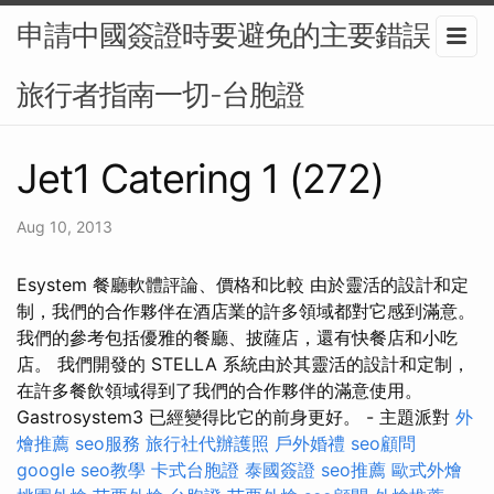
申請中國簽證時要避免的主要錯誤：
旅行者指南一切-台胞證
Jet1 Catering 1 (272)
Aug 10, 2013
Esystem 餐廳軟體評論、價格和比較 由於靈活的設計和定
制，我們的合作夥伴在酒店業的許多領域都對它感到滿意。
我們的參考包括優雅的餐廳、披薩店，還有快餐店和小吃
店。 我們開發的 STELLA 系統由於其靈活的設計和定制，
在許多餐飲領域得到了我們的合作夥伴的滿意使用。
Gastrosystem3 已經變得比它的前身更好。 - 主題派對
外
燴推薦
seo服務
旅行社代辦護照
戶外婚禮
seo顧問
google seo教學
卡式台胞證
泰國簽證
seo推薦
歐式外燴