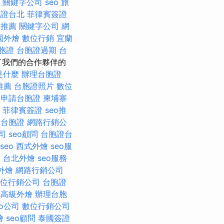
關鍵字公司
seo
旅
胞證台北
菲律賓簽證
燴推薦
關鍵字公司
網
園外燴
數位行銷
宜蘭
胞證
台胞證過期
台
了我們的合作夥伴的
o是什麼
辦理台胞證
推薦
台胞證照片
數位
申請台胞證
柬埔寨
菲律賓簽證
seo推
請台胞證
網路行銷公
司
seo顧問
台胞證台
 seo
西式外燴
seo服
禮
台北外燴
seo服務
外燴
網路行銷公司
位行銷公司
台胞證
北高級外燴
辦理台胞
eo公司
數位行銷公司
燴
seo顧問
泰國簽證