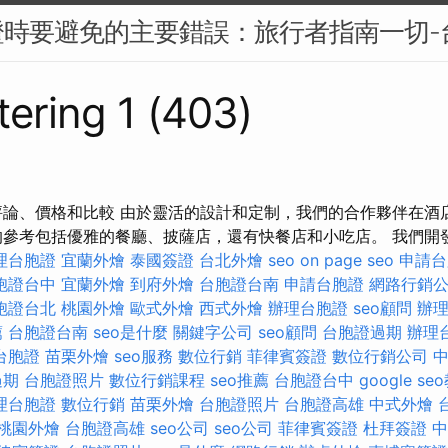
證時要避免的主要錯誤：旅行者指南一切-
tering 1 (403)
軟體評論、價格和比較 由於靈活的設計和定制，我們的合作夥伴在
的參考包括優雅的餐廳、披薩店，還有快餐店和小吃店。 我們開發
理台胞證
宜蘭外燴
泰國簽證
台北外燴
seo
on page seo
申請台
胞證台中
宜蘭外燴
到府外燴
台胞證台南
申請台胞證
網路行銷
胞證台北
桃園外燴
歐式外燴
西式外燴
辦理台胞證
seo顧問
辦
薦
台胞證台南
seo是什麼
關鍵字公司
seo顧問
台胞證過期
辦理
台胞證
苗栗外燴
seo服務
數位行銷
菲律賓簽證
數位行銷公司
過期
台胞證照片
數位行銷課程
seo推薦
台胞證台中
google se
理台胞證
數位行銷
苗栗外燴
台胞證照片
台胞證高雄
中式外燴
桃園外燴
台胞證高雄
seo公司
seo公司
菲律賓簽證
杜拜簽證
中