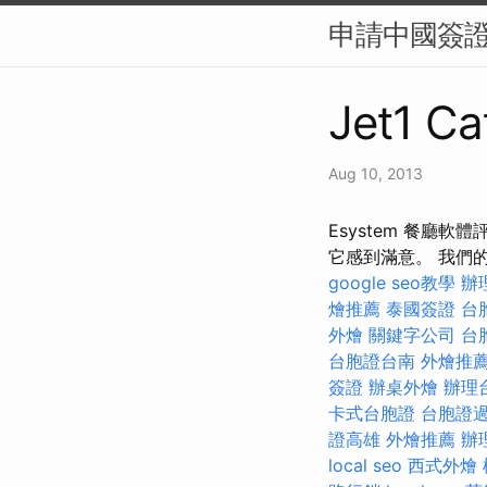
申請中國簽
Jet1 Ca
Aug 10, 2013
Esystem 餐廳
它感到滿意。 我們
google seo教學
辦
燴推薦
泰國簽證
台
外燴
關鍵字公司
台
台胞證台南
外燴推
簽證
辦桌外燴
辦理
卡式台胞證
台胞證
證高雄
外燴推薦
辦
local seo
西式外燴