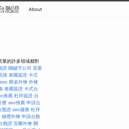
台胞證
About
酒店業的許多領域都對
胞證
關鍵字公司
苗栗
高雄
泰國簽證
卡式
 seo
辦桌外燴
外燴
南
泰國簽證
卡式台
eo推薦
杜拜簽證
台
什麼
seo推薦
申請台
台胞證
seo服務
杜拜
中
婚禮外燴
申請台胞
台胞證
宜蘭外燴
關