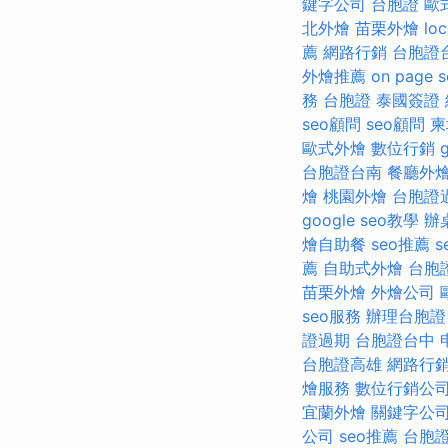
鍵字公司
台胞證
歐
北外燴
苗栗外燴
loc
薦
網路行銷
台胞證
外燴推薦
on page s
務
台胞證
泰國簽證
seo顧問
seo顧問
柬
歐式外燴
數位行銷
台胞證台南
餐廳外
燴
桃園外燴
台胞證
google seo教學
辦
燴自助餐
seo推薦
s
薦
自助式外燴
台胞
苗栗外燴
外燴公司
seo服務
辦理台胞證
證過期
台胞證台中
台胞證高雄
網路行
燴服務
數位行銷公
宜蘭外燴
關鍵字公
公司
seo推薦
台胞