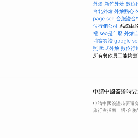
外燴
新竹外燴
數位
台北外燴
外燴點心
page seo
台胞證台
位行銷公司
系統由於
禮
seo是什麼
外燴
埔寨簽證
google 
照
歐式外燴
數位行
所有餐飲員工能夠盡
申請中國簽證時要
申請中國簽證時要避
旅行者指南一切-台胞