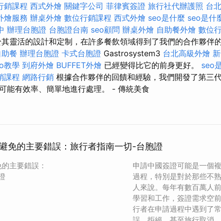
行銷課程
西式外燴
關鍵字公司
菲律賓簽證
旅行社代辦護照
台
外燴服務
辦桌外燴
數位行銷課程
西式外燴
seo是什麼
seo是什
中
辦理台胞證
台胞證台南
seo顧問
辦桌外燴
自助餐外燴
數位
其靈活的設計和定制，在許多餐飲領域得到了我們的合作夥伴
自助餐
辦理台胞證
卡式台胞證
Gastrosystem3
台北高級外燴
新
seo教學
到府外燴
BUFFET外燴
已經變得比它的前身更好。
seo
銷課程
網路行銷
根據合作夥伴的回饋和經驗，我們開發了第三
可能有效率、簡單地進行處理。
- 傳統美食
避免的主要錯誤：旅行者指南一切-台胞證
免的主要錯誤：
申請中國簽證可能是一個
證
過程，特別是對於那些不
人來說。每年有數百萬人
學習和工作，簽證需求空
行者在申請過程中遇到了
誤、拒絕，甚至旅行取消