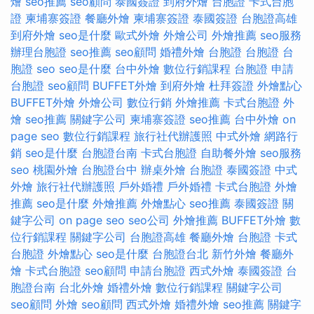
燴
seo推薦
seo顧問
泰國簽證
到府外燴
台胞證
卡式台胞
證
柬埔寨簽證
餐廳外燴
柬埔寨簽證
泰國簽證
台胞證高雄
到府外燴
seo是什麼
歐式外燴
外燴公司
外燴推薦
seo服務
辦理台胞證
seo推薦
seo顧問
婚禮外燴
台胞證
台胞證
台
胞證
seo
seo是什麼
台中外燴
數位行銷課程
台胞證
申請
台胞證
seo顧問
BUFFET外燴
到府外燴
杜拜簽證
外燴點心
BUFFET外燴
外燴公司
數位行銷
外燴推薦
卡式台胞證
外
燴
seo推薦
關鍵字公司
柬埔寨簽證
seo推薦
台中外燴
on
page seo
數位行銷課程
旅行社代辦護照
中式外燴
網路行
銷
seo是什麼
台胞證台南
卡式台胞證
自助餐外燴
seo服務
seo
桃園外燴
台胞證台中
辦桌外燴
台胞證
泰國簽證
中式
外燴
旅行社代辦護照
戶外婚禮
戶外婚禮
卡式台胞證
外燴
推薦
seo是什麼
外燴推薦
外燴點心
seo推薦
泰國簽證
關
鍵字公司
on page seo
seo公司
外燴推薦
BUFFET外燴
數
位行銷課程
關鍵字公司
台胞證高雄
餐廳外燴
台胞證
卡式
台胞證
外燴點心
seo是什麼
台胞證台北
新竹外燴
餐廳外
燴
卡式台胞證
seo顧問
申請台胞證
西式外燴
泰國簽證
台
胞證台南
台北外燴
婚禮外燴
數位行銷課程
關鍵字公司
seo顧問
外燴
seo顧問
西式外燴
婚禮外燴
seo推薦
關鍵字